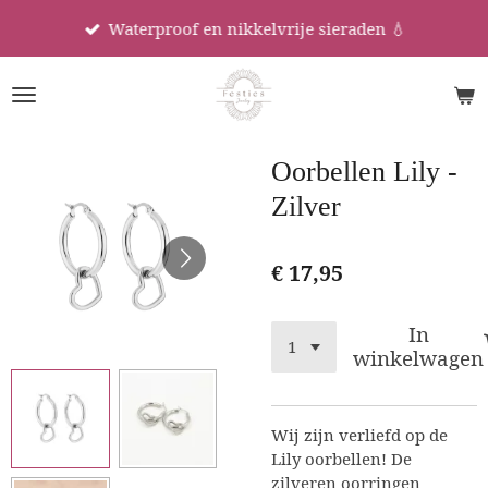
Ga
Waterproof en nikkelvrije sieraden 💧
direct
naar
de
hoofdinhoud
Oorbellen Lily -
Zilver
€ 17,95
In
winkelwagen
Wij zijn verliefd op de
Lily oorbellen! De
zilveren oorringen