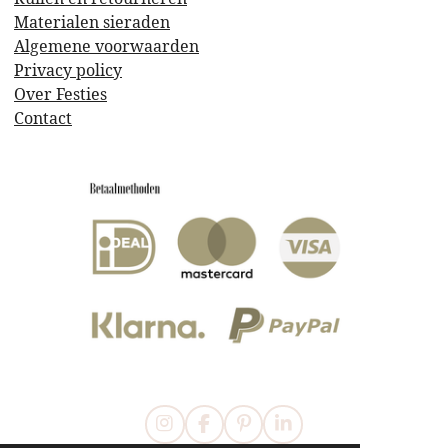
Materialen sieraden
Algemene voorwaarden
Privacy policy
Over Festies
Contact
I
F
P
L