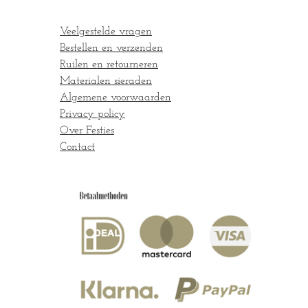
a
k
r
d
m
e
I
Veelgestelde vragen
s
n
t
Bestellen en verzenden
Ruilen en retourneren
Materialen sieraden
Algemene voorwaarden
Privacy policy
Over Festies
Contact