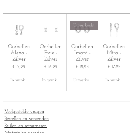
e
e
h
e
l
e
a
l
e
l
r
e
n
e
n
Uitverkocht
Oorbellen
Oorbellen
Oorbellen
Oorbellen
Alexa -
Evie -
Imani -
Mira -
Zilver
Zilver
Zilver
Zilver
€ 17,95
€ 16,95
€ 18,95
€ 17,95
In winkelwagen
In winkelwagen
Uitverkocht
In winkelwag
Veelgestelde vragen
Bestellen en verzenden
Ruilen en retourneren
Materialen sieraden