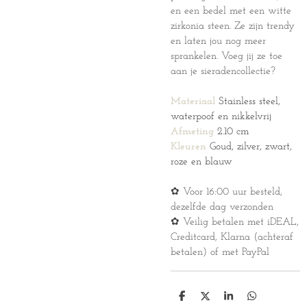
en een bedel met een witte
zirkonia steen. Ze zijn trendy
en laten jou nog meer
sprankelen. Voeg jij ze toe
aan je sieradencollectie?
Materiaal
Stainless steel,
waterpoof en nikkelvrij
Afmeting
2.10 cm
Kleuren
Goud, zilver, zwart,
roze en blauw
✿ Voor 16:00 uur besteld,
dezelfde dag verzonden
✿ Veilig betalen met iDEAL,
Creditcard, Klarna (achteraf
betalen) of met PayPal
D
D
S
D