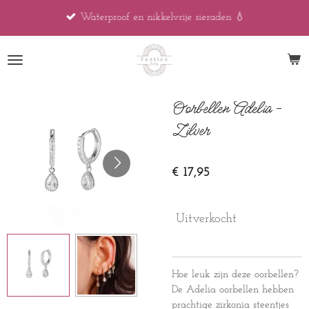
Ga
Waterproof en nikkelvrije sieraden 💧
direct
naar
de
hoofdinhoud
Oorbellen Adelia -
Zilver
€ 17,95
Uitverkocht
Hoe leuk zijn deze oorbellen?
De Adelia oorbellen hebben
prachtige zirkonia steentjes