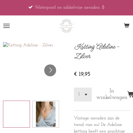
Ga
Waterproof en nikkelvrije sieraden 💧
direct
naar
de
hoofdinhoud
Ketting Adeline -
Zilver
€ 19,95
In
winkelwagen
Vintage sieraden zijn de
trend van nu! De Adeline
ketting heeft een prachtige