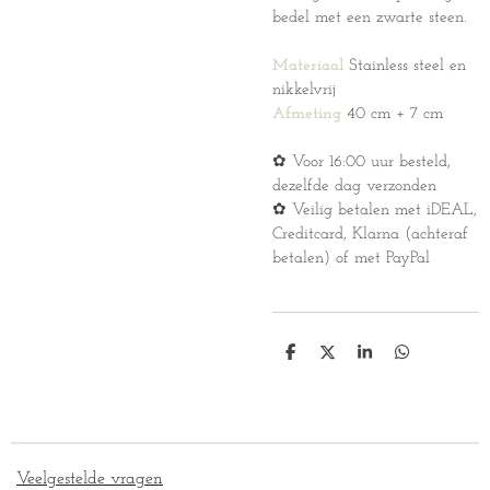
bedel met een zwarte steen.
Materiaal
Stainless steel en
nikkelvrij
Afmeting
40 cm + 7 cm
✿ Voor 16:00 uur besteld,
dezelfde dag verzonden
✿ Veilig betalen met iDEAL,
Creditcard, Klarna (achteraf
betalen) of met PayPal
D
D
S
D
e
e
h
e
l
e
a
l
e
l
r
e
n
e
n
Veelgestelde vragen