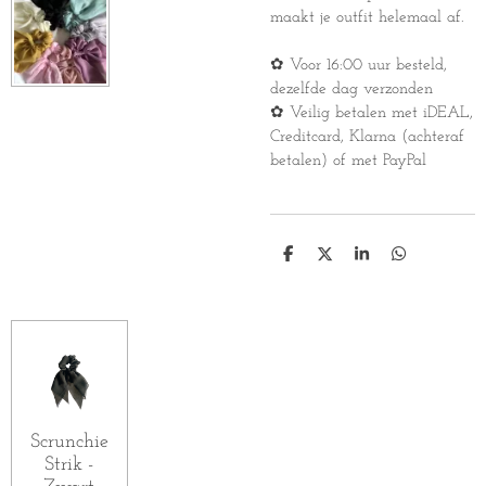
maakt je outfit helemaal af.
✿ Voor 16:00 uur besteld,
dezelfde dag verzonden
✿ Veilig betalen met iDEAL,
Creditcard, Klarna (achteraf
betalen) of met PayPal
D
D
S
D
e
e
h
e
l
e
a
l
e
l
r
e
n
e
n
Scrunchie
Strik -