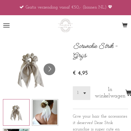
Ga
Gratis verzending vanaf €50,- (binnen NL) 💖
direct
naar
de
hoofdinhoud
Scrunchie Strik -
Grijs
€ 4,95
In
winkelwagen
Give your hair the accessories
it deserves! Deze Strik
scrunchie is super cute en