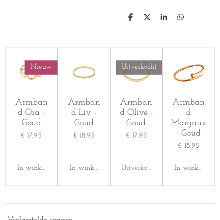
D
D
S
D
e
e
h
e
l
e
a
l
e
l
r
e
n
e
n
Nieuw
Uitverkocht
Armban
Armban
Armban
Armban
d Ora -
d Liv -
d Olive -
d
Goud
Goud
Goud
Margaux
- Goud
€ 17,95
€ 18,95
€ 17,95
€ 18,95
In winkelwagen
In winkelwagen
Uitverkocht
In winkelwag
Veelgestelde vragen