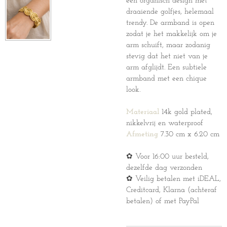
een organisch design met
draaiende golfjes, helemaal
trendy. De armband is open
zodat je het makkelijk om je
arm schuift, maar zodanig
stevig dat het niet van je
arm afglijdt. Een subtiele
armband met een chique
look.
Materiaal
14k gold plated,
nikkelvrij en waterproof
Afmeting
7.30 cm x 6.20 cm
✿ Voor 16:00 uur besteld,
dezelfde dag verzonden
✿ Veilig betalen met iDEAL,
Creditcard, Klarna (achteraf
betalen) of met PayPal