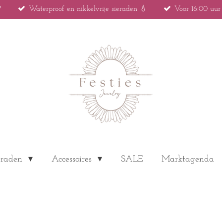

Waterproof en nikkelvrije sieraden 💧
Voor 16:00 uu
eraden
Accessoires
SALE
Marktagenda