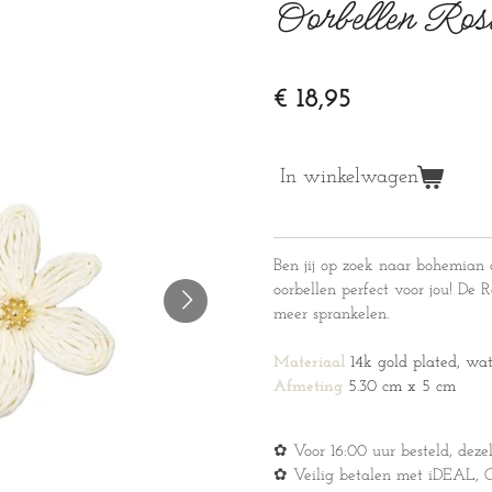
Oorbellen Ros
€ 18,95
In winkelwagen
Ben jij op zoek naar bohemian
oorbellen perfect voor jou! De R
meer sprankelen.
Materiaal
14k gold plated, wat
Afmeting
5.30 cm x 5 cm
✿ Voor 16:00 uur besteld, deze
✿ Veilig betalen met iDEAL, Cr