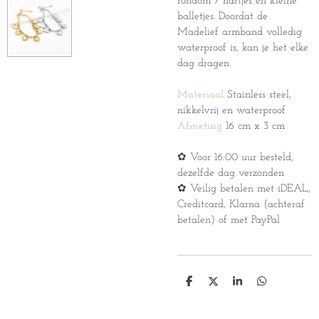
rondom 7 hartjes en kleine
balletjes. Doordat de
Madelief armband volledig
waterproof is, kan je het elke
dag dragen.
Materiaal
Stainless steel,
nikkelvrij en waterproof
Afmeting
16 cm x 3 cm
✿ Voor 16:00 uur besteld,
dezelfde dag verzonden
✿ Veilig betalen met iDEAL,
Creditcard, Klarna (achteraf
betalen) of met PayPal
D
D
S
D
e
e
h
e
l
e
a
l
e
l
r
e