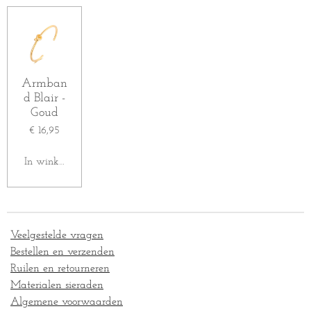
n
e
n
Armban
d Blair -
Goud
€ 16,95
In winkelwagen
Veelgestelde vragen
Bestellen en verzenden
Ruilen en retourneren
Materialen sieraden
Algemene voorwaarden