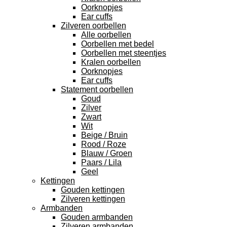
Oorknopjes
Ear cuffs
Zilveren oorbellen
Alle oorbellen
Oorbellen met bedel
Oorbellen met steentjes
Kralen oorbellen
Oorknopjes
Ear cuffs
Statement oorbellen
Goud
Zilver
Zwart
Wit
Beige / Bruin
Rood / Roze
Blauw / Groen
Paars / Lila
Geel
Kettingen
Gouden kettingen
Zilveren kettingen
Armbanden
Gouden armbanden
Zilveren armbanden