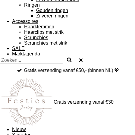
Ringen
Gouden ringen
Zilveren ringen
Accessoires
Haarklemmen
Haarclips met strik
Scrunchies
Scrunchies met strik
SALE
Marktagenda
Gratis verzending vanaf €50,- (binnen NL) 💖
Gratis verzending vanaf €30
Nieuw
Sieraden