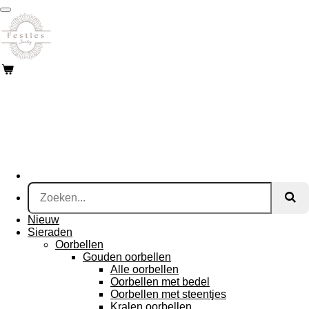
Ga
direct
naar
de
hoofdinhoud
Nieuw
Sieraden
Oorbellen
Gouden oorbellen
Alle oorbellen
Oorbellen met bedel
Oorbellen met steentjes
Kralen oorbellen