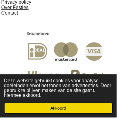
Privacy policy
Over Festies
Contact
Deze website gebruikt cookies voor analyse-
doeleinden en/of het tonen van advertenties. Door
gebruik te blijven maken van de site gaat u
hiermee akkoord.
I
F
P
L
Akkoord
n
a
i
i
© 2020 - 2025 Festies
s
c
n
n
t
e
t
k
a
b
e
e