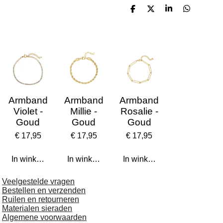
D
D
S
D
e
e
h
e
l
e
a
l
e
l
r
e
n
e
n
Armband
Armband
Armband
Violet -
Millie -
Rosalie -
Goud
Goud
Goud
€ 17,95
€ 17,95
€ 17,95
In winkelwagen
In winkelwagen
In winkelwagen
Veelgestelde vragen
Bestellen en verzenden
Ruilen en retourneren
Materialen sieraden
Algemene voorwaarden