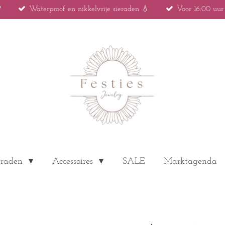

Waterproof en nikkelvrije sieraden 💧
Voor 16:00 uu
eraden
Accessoires
SALE
Marktagenda