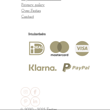
Privacy policy
Over Festies
Contact
I
F
n
a
s
c
P
L
t
e
i
i
© 2020 - 2025 Festies