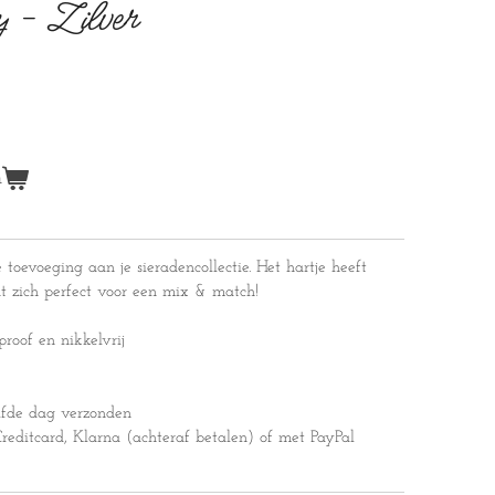
 - Zilver
n
 toevoeging aan je sieradencollectie. Het hartje heeft
ent zich perfect voor een mix & match!
proof en nikkelvrij
lfde dag verzonden
editcard, Klarna (achteraf betalen) of met PayPal