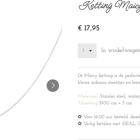
Ketting Maicy
€ 17,95
In winkelwage
De Maicy ketting is de perfecte
kleine zirkonia steentjes en le
Materiaal
Stainles steel, water
Afmeting
39.50 cm + 5 cm
✿ Voor 16:00 uur besteld, deze
✿ Veilig betalen met iDEAL, Cr