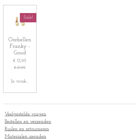
e
l
r
e
n
e
n
Sale!
Oorbellen
Franky -
Goud
€ 13,95
€ 17,95
In winkelwagen
Veelgestelde vragen
Bestellen en verzenden
Ruilen en retourneren
Materialen sieraden