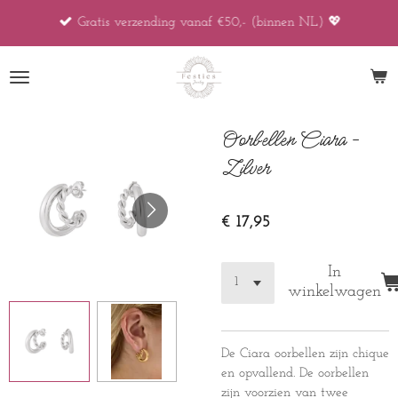
Ga
Gratis verzending vanaf €50,- (binnen NL) 💖
direct
naar
de
hoofdinhoud
Oorbellen Ciara -
Zilver
€ 17,95
In
winkelwagen
De Ciara oorbellen zijn chique
en opvallend. De oorbellen
zijn voorzien van twee