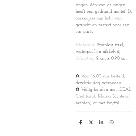
ringen, één van de ringen
heeft een gedraaid motief. De
oorknopjes zijn licht van
gewicht en perfect voor een
ear party.
Materiaal
Stainless steel,
waterpoof en nikkelvrij
Afmeting
2 cm x 0.90 cm
✿ Voor 16:00 uur besteld,
dezelfde dag verzonden
✿ Veilig betalen met iDEAL,
Creditcard, Klarna (achteraf
betalen) of met PayPal
D
D
S
D
e
e
h
e
l
e
a
l