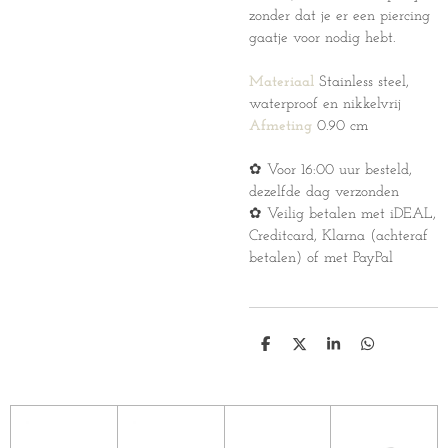
zonder dat je er een piercing
gaatje voor nodig hebt.
Materiaal
Stainless steel,
waterproof en nikkelvrij
Afmeting
0.90 cm
✿ Voor 16:00 uur besteld,
dezelfde dag verzonden
✿ Veilig betalen met iDEAL,
Creditcard, Klarna (achteraf
betalen) of met PayPal
D
D
S
D
e
e
h
e
l
e
a
l
e
l
r
e
n
e
n