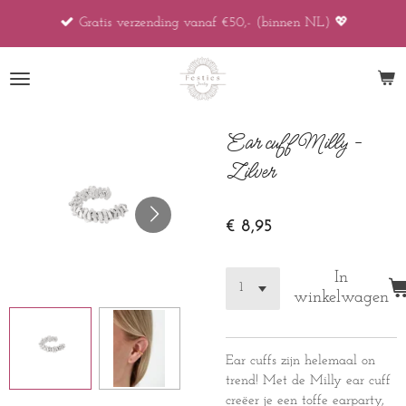
Ga
Gratis verzending vanaf €50,- (binnen NL) 💖
direct
naar
de
hoofdinhoud
Ear cuff Milly -
Zilver
€ 8,95
In
winkelwagen
Ear cuffs zijn helemaal on
trend! Met de Milly ear cuff
creëer je een toffe earparty,