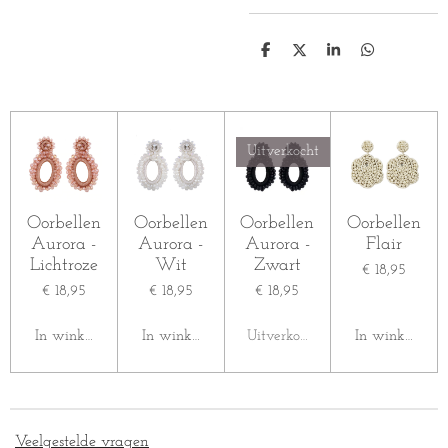
D
D
S
D
e
e
h
e
l
e
a
l
e
l
r
e
n
e
n
Uitverkocht
Oorbellen
Oorbellen
Oorbellen
Oorbellen
Aurora -
Aurora -
Aurora -
Flair
Lichtroze
Wit
Zwart
€ 18,95
€ 18,95
€ 18,95
€ 18,95
In winkelwagen
In winkelwagen
Uitverkocht
In winkelwag
Veelgestelde vragen