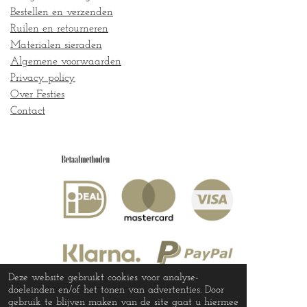
Bestellen en verzenden
Ruilen en retourneren
Materialen sieraden
Algemene voorwaarden
Privacy policy
Over Festies
Contact
Deze website gebruikt cookies voor analyse-
doeleinden en/of het tonen van advertenties. Door
gebruik te blijven maken van de site gaat u hiermee