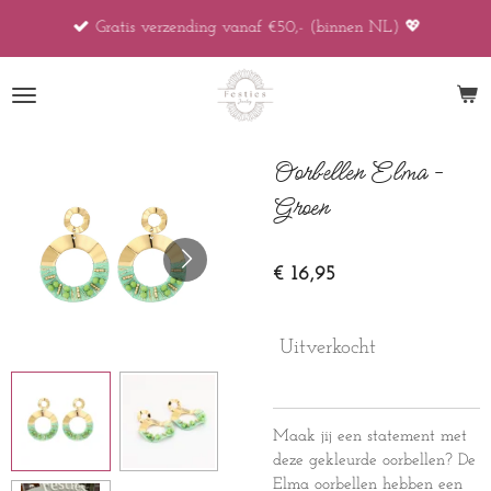
Ga
Gratis verzending vanaf €50,- (binnen NL) 💖
direct
naar
de
hoofdinhoud
Oorbellen Elma -
Groen
€ 16,95
Uitverkocht
Maak jij een statement met
deze gekleurde oorbellen? De
Elma oorbellen hebben een