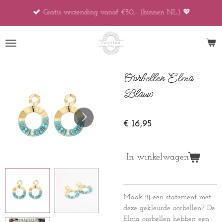
Ga
Gratis verzending vanaf €50,- (binnen NL) 💖
direct
naar
de
hoofdinhoud
Oorbellen Elma -
Blauw
€ 16,95
In winkelwagen
Maak jij een statement met
deze gekleurde oorbellen? De
Elma oorbellen hebben een