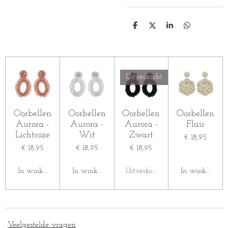
D
D
S
D
e
e
h
e
l
e
a
l
e
l
r
e
n
e
n
Uitverkocht
Oorbellen
Oorbellen
Oorbellen
Oorbellen
Aurora -
Aurora -
Aurora -
Flair
Lichtroze
Wit
Zwart
€ 18,95
€ 18,95
€ 18,95
€ 18,95
In winkelwagen
In winkelwagen
Uitverkocht
In winkelwag
Veelgestelde vragen