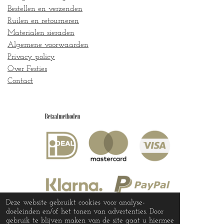
Bestellen en verzenden
Ruilen en retourneren
Materialen sieraden
Algemene voorwaarden
Privacy policy
Over Festies
Contact
Deze website gebruikt cookies voor analyse-
doeleinden en/of het tonen van advertenties. Door
gebruik te blijven maken van de site gaat u hiermee