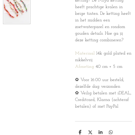
ketting? De Miya ketting
heeft prachtige kralen in
beige tinten. De ketting heeft
in het midden een
zoetwaterparel en rondom
gouden details. Hoe ga jij
deze ketting combineren?
Materiaal
14k gold plated en
nikkelvrij
Afmeting
40 cm + 5 cm
✿ Voor 16:00 uur besteld,
dezelfde dag verzonden
✿ Veilig betalen met iDEAL,
Creditcard, Klarna (achteraf
betalen) of met PayPal
D
D
S
D