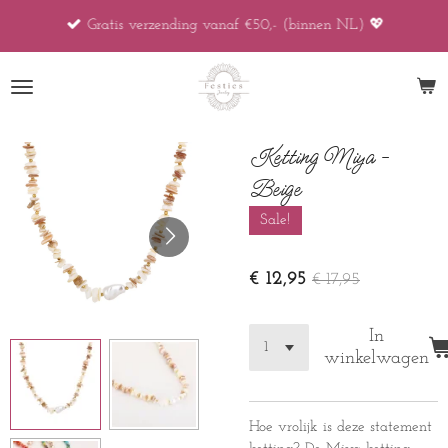
Ga
Gratis verzending vanaf €50,- (binnen NL) 💖
direct
naar
de
hoofdinhoud
Ketting Miya -
Beige
Sale!
€ 12,95
€ 17,95
In
winkelwagen
Hoe vrolijk is deze statement