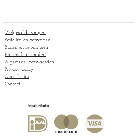
e
e
h
e
l
e
a
l
e
l
r
e
n
e
n
Veelgestelde vragen
Bestellen en verzenden
Ruilen en retourneren
Materialen sieraden
Algemene voorwaarden
Privacy policy
Over Festies
Contact