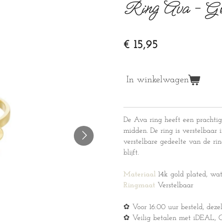
Ring Ava - G
€ 15,95
In winkelwagen
De Ava ring heeft een prachtig
midden. De ring is verstelbaar
verstelbare gedeelte van de ri
blijft.
Materiaal
14k gold plated, wat
Ringmaat
Verstelbaar
✿ Voor 16:00 uur besteld, deze
✿ Veilig betalen met iDEAL, Cr