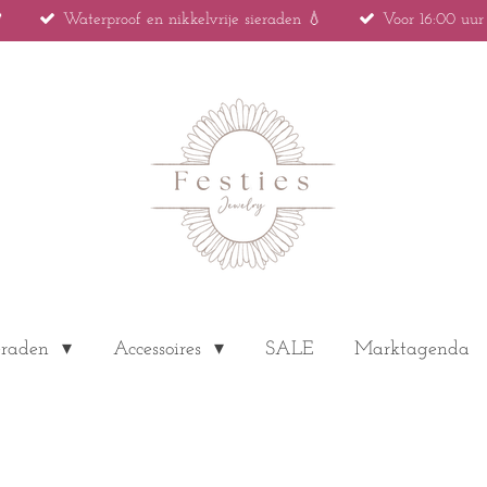

Waterproof en nikkelvrije sieraden 💧
Voor 16:00 uu
eraden
Accessoires
SALE
Marktagenda