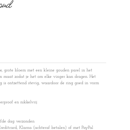
oud
e, grote bloem met een kleine gouden parel in het
 in maat zodat je het om elke vinger kan dragen. Het
ng is ontzettend stevig, waardoor de ring goed in vorm
erproof en nikkelvrij
lfde dag verzonden
editcard, Klarna (achteraf betalen) of met PayPal