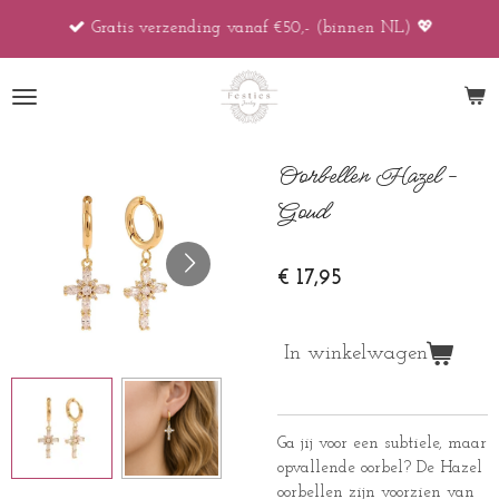
Ga
Gratis verzending vanaf €50,- (binnen NL) 💖
direct
naar
de
hoofdinhoud
Oorbellen Hazel -
Goud
€ 17,95
In winkelwagen
Ga jij voor een subtiele, maar
opvallende oorbel? De Hazel
oorbellen zijn voorzien van