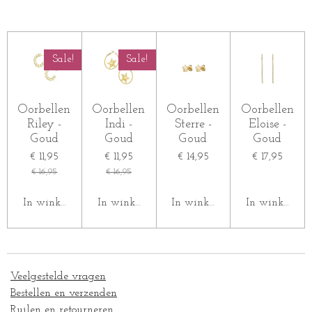
e
e
h
e
l
e
a
l
e
l
r
e
n
e
n
Sale!
Sale!
Oorbellen
Oorbellen
Oorbellen
Oorbellen
Riley -
Indi -
Sterre -
Eloise -
Goud
Goud
Goud
Goud
€ 11,95
€ 11,95
€ 14,95
€ 17,95
€ 16,95
€ 16,95
In winkelwagen
In winkelwagen
In winkelwagen
In winkelwag
Veelgestelde vragen
Bestellen en verzenden
Ruilen en retourneren