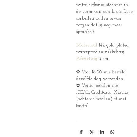
witte zirkonia steentjes in
de vorm van een kruis. Deze
oorbellen zullen ervoor
zorgen dat jij nog meer
sprankelt!
Materiaal
14k gold plated,
waterproof en nikkelvrij
Afmeting
3 cm
✿ Voor 16:00 uur besteld,
dezelfde dag verzonden
✿ Veilig betalen met
iDEAL, Creditcard, Klarna
(achteraf betalen) of met
PayPal
D
D
S
D