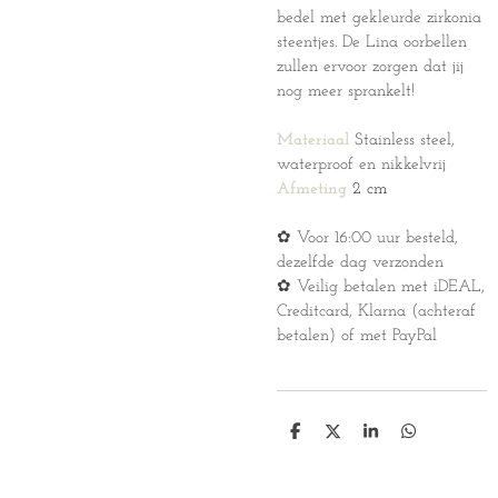
bedel met gekleurde zirkonia
steentjes. De Lina oorbellen
zullen ervoor zorgen dat jij
nog meer sprankelt!
Materiaal
Stainless steel,
waterproof en nikkelvrij
Afmeting
2 cm
✿ Voor 16:00 uur besteld,
dezelfde dag verzonden
✿ Veilig betalen met iDEAL,
Creditcard, Klarna (achteraf
betalen) of met PayPal
D
D
S
D
e
e
h
e
l
e
a
l
e
l
r
e