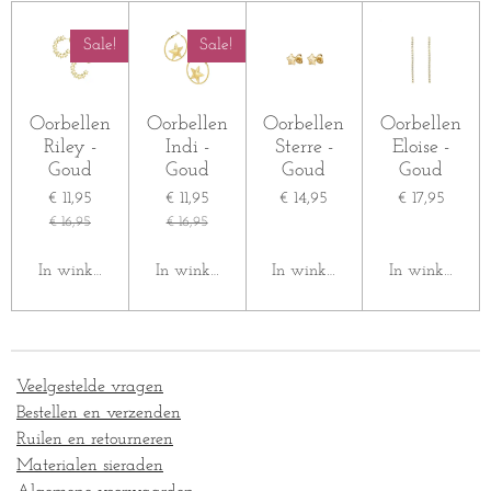
n
e
n
Sale!
Sale!
Oorbellen
Oorbellen
Oorbellen
Oorbellen
Riley -
Indi -
Sterre -
Eloise -
Goud
Goud
Goud
Goud
€ 11,95
€ 11,95
€ 14,95
€ 17,95
€ 16,95
€ 16,95
In winkelwagen
In winkelwagen
In winkelwagen
In winkelwag
Veelgestelde vragen
Bestellen en verzenden
Ruilen en retourneren
Materialen sieraden