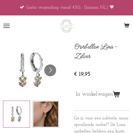
Ga
Gratis verzending vanaf €50,- (binnen NL) 💖
direct
naar
de
hoofdinhoud
Oorbellen Lina -
Zilver
€ 19,95
In winkelwagen
Ga jij voor een subtiele, maar
opvallende oorbel? De Lina
oorbellen hebben een korte