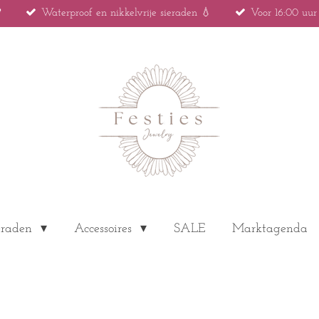

Waterproof en nikkelvrije sieraden 💧
Voor 16:00 uu
eraden
Accessoires
SALE
Marktagenda