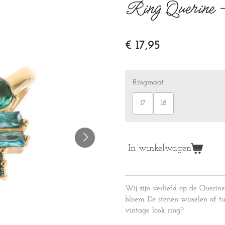
Ring Querine 
€ 17,95
Ringmaat
17
18
In winkelwagen
Wij zijn verliefd op de Querine
bloem. De stenen wisselen af tu
vintage look ring?