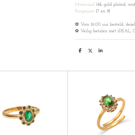
Materiaal
14k gold plated, wat
Ringmaat
17 en 18
✿ Voor 16:00 uur besteld, deze
✿ Veilig betalen met iDEAL, Cr
D
D
S
e
e
h
l
e
a
e
l
r
n
e