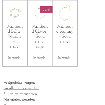
n
e
n
Sale!
Armban
Armban
Armban
d Bella -
d Clover -
d Sammy
Marble
Goud
- Goud
wit
€ 12,95
€ 17,95
€ 14,95
€ 16,95
In winkelwagen
In winkelwagen
In winkelwagen
Veelgestelde vragen
Bestellen en verzenden
Ruilen en retourneren
Materialen sieraden