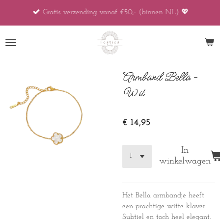
Ga
Gratis verzending vanaf €50,- (binnen NL) 💖
direct
naar
de
hoofdinhoud
Armband Bella -
Wit
€ 14,95
In
winkelwagen
Het Bella armbandje heeft
een prachtige witte klaver.
Subtiel en toch heel elegant.