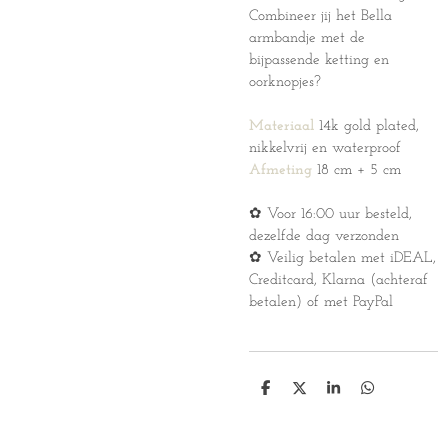
Combineer jij het Bella
armbandje met de
bijpassende ketting en
oorknopjes?
Materiaal
14k gold plated,
nikkelvrij en waterproof
Afmeting
18 cm + 5 cm
✿ Voor 16:00 uur besteld,
dezelfde dag verzonden
✿ Veilig betalen met iDEAL,
Creditcard, Klarna (achteraf
betalen) of met PayPal
D
D
S
D
e
e
h
e
l
e
a
l
e
l
r
e