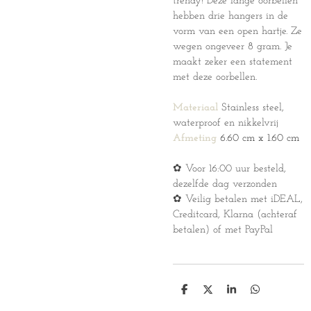
trendy! Deze lange oorbellen
hebben drie hangers in de
vorm van een open hartje. Ze
wegen ongeveer 8 gram. Je
maakt zeker een statement
met deze oorbellen.
Materiaal
Stainless steel,
waterproof en nikkelvrij
Afmeting
6.60 cm x 1.60 cm
✿ Voor 16:00 uur besteld,
dezelfde dag verzonden
✿ Veilig betalen met iDEAL,
Creditcard, Klarna (achteraf
betalen) of met PayPal
D
D
S
D
e
e
h
e