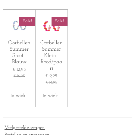
l
e
a
l
e
l
r
e
n
e
n
Sale!
Sale!
Oorbellen
Oorbellen
Summer
Summer
Groot -
Klein -
Blauw
Rood/paa
rs
€ 12,95
€ 9,95
€ 16,95
€ 14,95
In winkelwagen
In winkelwagen
Veelgestelde vragen
Bestellen en verzenden