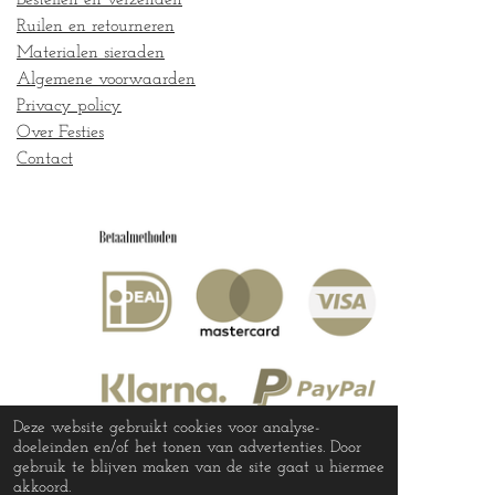
Ruilen en retourneren
Materialen sieraden
Algemene voorwaarden
Privacy policy
Over Festies
Contact
Deze website gebruikt cookies voor analyse-
doeleinden en/of het tonen van advertenties. Door
gebruik te blijven maken van de site gaat u hiermee
akkoord.