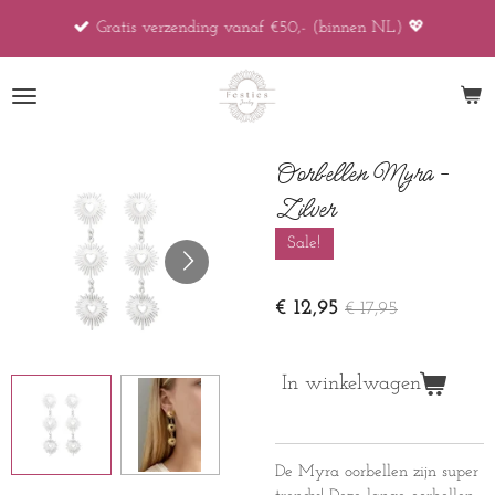
Ga
Gratis verzending vanaf €50,- (binnen NL) 💖
direct
naar
de
hoofdinhoud
Oorbellen Myra -
Zilver
Sale!
€ 12,95
€ 17,95
In winkelwagen
De Myra oorbellen zijn super