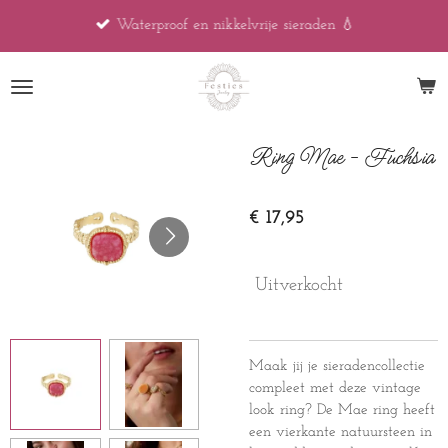
Ga
Waterproof en nikkelvrije sieraden 💧
direct
naar
de
hoofdinhoud
Ring Mae - Fuchsia
€ 17,95
Uitverkocht
Maak jij je sieradencollectie
compleet met deze vintage
look ring? De Mae ring heeft
een vierkante natuursteen in