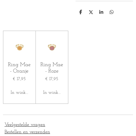
D
D
S
D
e
e
h
e
l
e
a
l
e
l
r
e
n
e
n
Ring Mae
Ring Mae
- Oranje
- Roze
€ 17,95
€ 17,95
In winkelwagen
In winkelwagen
Veelgestelde vragen
Bestellen en verzenden