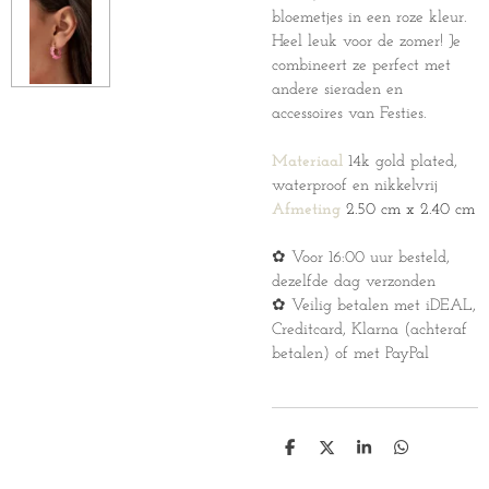
bloemetjes in een roze kleur.
Heel leuk voor de zomer! Je
combineert ze perfect met
andere sieraden en
accessoires van Festies.
Materiaal
14k gold plated,
waterproof en nikkelvrij
Afmeting
2.50 cm x 2.40 cm
✿ Voor 16:00 uur besteld,
dezelfde dag verzonden
✿ Veilig betalen met iDEAL,
Creditcard, Klarna (achteraf
betalen) of met PayPal
D
D
S
D
e
e
h
e
l
e
a
l