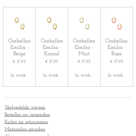
e
l
r
e
n
e
n
Oorbellen
Oorbellen
Oorbellen
Oorbellen
Emilia -
Emilia -
Emilia -
Emilia -
Beige
Koraal
Mint
Roze
€ 17,95
€ 17,95
€ 17,95
€ 17,95
In winkelwagen
In winkelwagen
In winkelwagen
In winkelwag
Veelgestelde vragen
Bestellen en verzenden
Ruilen en retourneren
Materialen sieraden