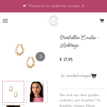
Ga
Waterproof en nikkelvrije sieraden 💧
direct
naar
de
hoofdinhoud
Oorbellen Emilia -
Lichtroze
€ 17,95
In winkelwagen
Hoe leuk zijn deze gouden
oorbellen met kraaltjes? De
kraaltjes vormen kleine