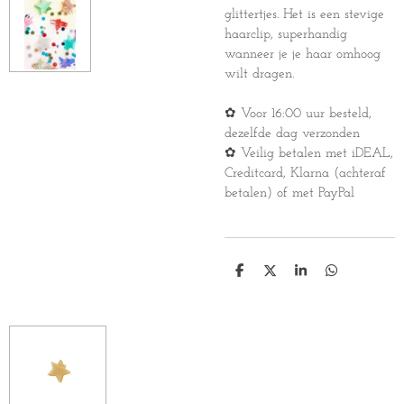
glittertjes. Het is een stevige
haarclip, superhandig
wanneer je je haar omhoog
wilt dragen.
✿ Voor 16:00 uur besteld,
dezelfde dag verzonden
✿ Veilig betalen met iDEAL,
Creditcard, Klarna (achteraf
betalen) of met PayPal
D
D
S
D
e
e
h
e
l
e
a
l
e
l
r
e
n
e
n