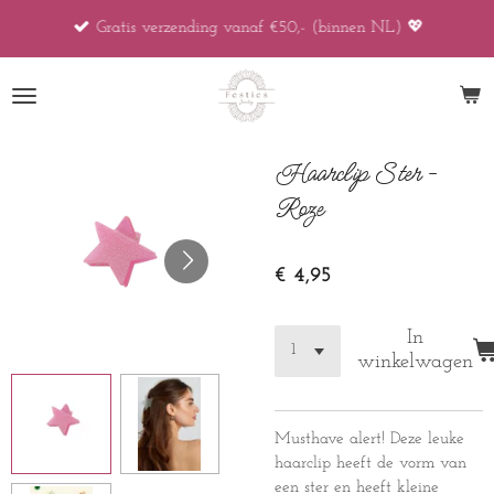
Ga
Gratis verzending vanaf €50,- (binnen NL) 💖
direct
naar
de
hoofdinhoud
Haarclip Ster -
Roze
€ 4,95
In
winkelwagen
Musthave alert! Deze leuke
haarclip heeft de vorm van
een ster en heeft kleine