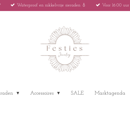

Waterproof en nikkelvrije sieraden 💧
Voor 16:00 uu
eraden
Accessoires
SALE
Marktagenda