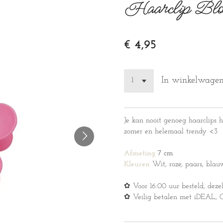
Haarclip Blo
€ 4,95
In winkelwage
Je kan nooit genoeg haarclips h
zomer en helemaal trendy <3
Afmeting
7 cm
Kleuren
Wit, roze, paars, blau
✿ Voor 16:00 uur besteld, deze
✿ Veilig betalen met iDEAL, Cr