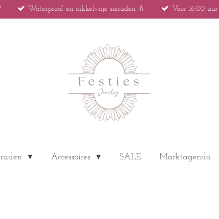

Waterproof en nikkelvrije sieraden 💧
Voor 16:00 uu
eraden
Accessoires
SALE
Marktagenda