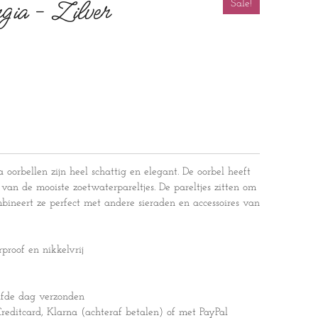
gia - Zilver
Sale!
oorbellen zijn heel schattig en elegant. De oorbel heeft
 van de mooiste zoetwaterpareltjes. De pareltjes zitten om
mbineert ze perfect met andere sieraden en accessoires van
rproof en nikkelvrij
lfde dag verzonden
editcard, Klarna (achteraf betalen) of met PayPal