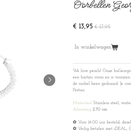
Oorbellen Geor
€ 13,95
€ 17,95
In winkelwagen
We love pearls! Onze haGeorgia 
een hartjes vorm en is voorzien
de oorbel heen gedraaid. Je co
Festies.
Materiaal
Stainless steel, wate
Afmeting
2.70 cm
✿ Voor 16:00 uur besteld, deze
✿ Veilig betalen met iDEAL, Cr