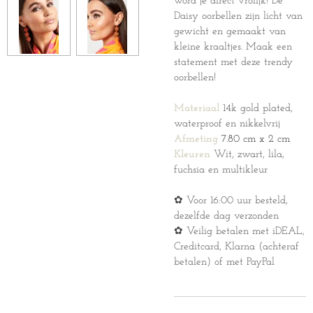
word je direct vrolijk! De
Daisy oorbellen zijn licht van
gewicht en gemaakt van
kleine kraaltjes. Maak een
statement met deze trendy
oorbellen!
Materiaal
14k gold plated,
waterproof en nikkelvrij
Afmeting
7.80 cm x 2 cm
Kleuren
Wit, zwart, lila,
fuchsia en multikleur
✿ Voor 16:00 uur besteld,
dezelfde dag verzonden
✿ Veilig betalen met iDEAL,
Creditcard, Klarna (achteraf
betalen) of met PayPal