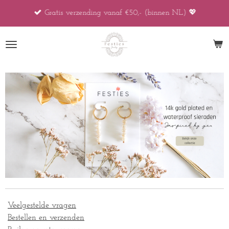
Ga
Gratis verzending vanaf €50,- (binnen NL) 💖
direct
naar
de
hoofdinhoud
Veelgestelde vragen
Bestellen en verzenden