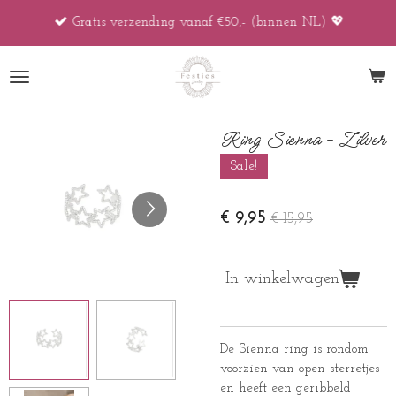
Ga
Gratis verzending vanaf €50,- (binnen NL) 💖
direct
naar
de
hoofdinhoud
Ring Sienna - Zilver
Sale!
€ 9,95
€ 15,95
In winkelwagen
De Sienna ring is rondom
voorzien van open sterretjes
en heeft een geribbeld