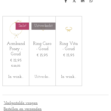
D
D
S
D
e
e
h
e
l
e
a
l
e
l
r
e
n
e
n
Sale!
Uitverkocht
Armband
Ring Caro
Ring Vita
Posey -
- Goud
- Goud
Goud
€ 15,95
€ 15,95
€ 12,95
€ 16,95
In winkelwagen
Uitverkocht
In winkelwagen
Veelgestelde vragen
Bestellen en verzenden