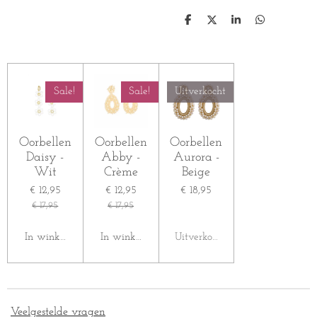
D
D
S
D
e
e
h
e
l
e
a
l
e
l
r
e
n
e
n
Sale!
Sale!
Uitverkocht
Oorbellen
Oorbellen
Oorbellen
Daisy -
Abby -
Aurora -
Wit
Crème
Beige
€ 12,95
€ 12,95
€ 18,95
€ 17,95
€ 17,95
In winkelwagen
In winkelwagen
Uitverkocht
Veelgestelde vragen