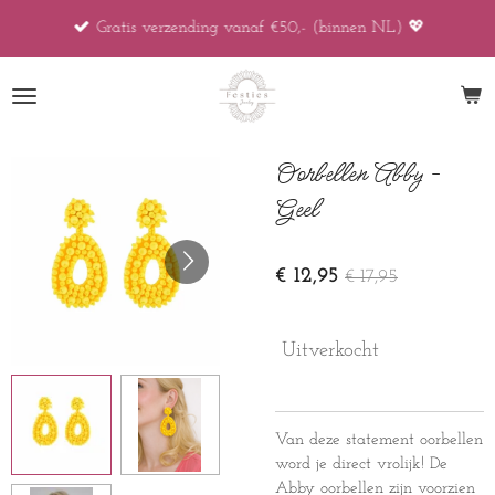
Ga
Gratis verzending vanaf €50,- (binnen NL) 💖
direct
naar
de
hoofdinhoud
Oorbellen Abby -
Geel
€ 12,95
€ 17,95
Uitverkocht
Van deze statement oorbellen
word je direct vrolijk! De
Abby oorbellen zijn voorzien