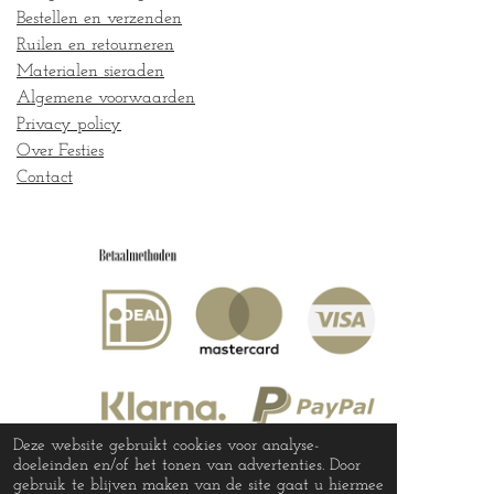
Bestellen en verzenden
Ruilen en retourneren
Materialen sieraden
Algemene voorwaarden
Privacy policy
Over Festies
Contact
Deze website gebruikt cookies voor analyse-
doeleinden en/of het tonen van advertenties. Door
gebruik te blijven maken van de site gaat u hiermee